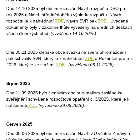
Dne 14.10.2025 byl obcím rozeslán Návrh rozpočtu DSO pro
rok 2026 a Návrh střednědobého výhledu rozpočtu. Návrh
rozpočtu je k nahlédnutí
ZDE
, Návrh SVR pak
ZDE
. Uvedené
dokumenty byly v zákonné lhůtě vyvěšeny na úředních deskách
všech členských obcí.
(vyvěšeno 14.10.2025)
Dne 05.11.2025 členské obce svazku na svém Shromáždění
pak schválily SVR, který je k nahlédnutí
ZDE
a Rozpočet pro rok
2026, který je ke stažení
ZDE
.
(vyvěšeno 06.11.2025)
Srpen 2025
Dne 11.09.2025 bylo členským obcím e-mailem zasláno ke
zveřejnění schválené rozpočtové opatření č. 3/2025, které je k
nahlédnutí
ZDE
(vyvěšeno 29.08.2025).
Červen 2025
Dne 08.06.2025 byl obcím rozeslán Návrh ZÚ včetně Zprávy o
výsledku přezkoumání hospodaření. Návrh Závěrečného účtu