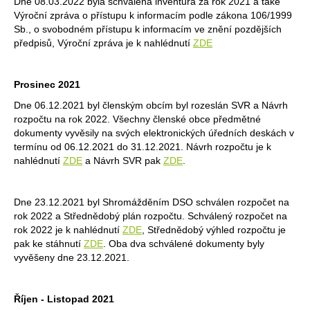
Dne 08.03.2022 byla schválena inventura za rok 2021 a také
Výroční zpráva o přístupu k informacím podle zákona 106/1999
Sb., o svobodném přístupu k informacím ve znění pozdějších
předpisů, Výroční zpráva je k nahlédnutí
ZDE
Prosinec 2021
Dne 06.12.2021 byl členským obcím byl rozeslán SVR a Návrh
rozpočtu na rok 2022. Všechny členské obce předmětné
dokumenty vyvěsily na svých elektronických úředních deskách v
termínu od 06.12.2021 do 31.12.2021. Návrh rozpočtu je k
nahlédnutí
ZDE
a Návrh SVR pak
ZDE
.
Dne 23.12.2021 byl Shromážděním DSO schválen rozpočet na
rok 2022 a Střednědobý plán rozpočtu. Schválený rozpočet na
rok 2022 je k nahlédnutí
ZDE
, Střednědobý výhled rozpočtu je
pak ke stáhnutí
ZDE
. Oba dva schválené dokumenty byly
vyvěšeny dne 23.12.2021.
Říjen - Listopad 2021