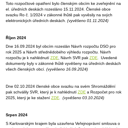
Toto rozpočtové opatření bylo členským obcím ke zveřejnění na
el. úředních deskách rozesláno 15.11.2024. Členské obce
svazku Ro č. 1/2024 v zákonné lhůtě pak vyvěsily na svých
elektronických úředních deskách.
(vyvěšeno 01.11.2024)
Říjen 2024
Dne 16.09.2024 byl obcím rozeslán Návrh rozpočtu DSO pro
rok 2025 a Návrh střednědobého výhledu rozpočtu. Návrh
rozpočtu je k nahlédnutí
ZDE
, Návrh SVR pak
ZDE
. Uvedené
dokumenty byly v zákonné lhůtě vyvěšeny na úředních deskách
všech členských obcí.
(vyvěšeno 16.09.2024)
Dne 02.10.2024 členské obce svazku na svém Shromáždění
pak schválily SVR, který je k nahlédnutí
ZDE
a Rozpočet pro rok
2025, který je ke stažení
ZDE
.
(vyvěšeno 03.10.2024)
Srpen 2024
S Karlovarským krajem byla uzavřena Veřejnoprávní smlouva o