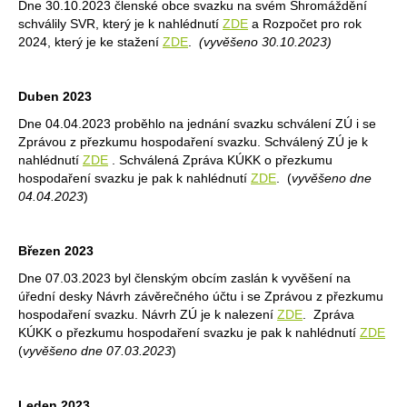
Dne 30.10.2023 členské obce svazku na svém Shromáždění
schválily SVR, který je k nahlédnutí
ZDE
a Rozpočet pro rok
2024, který je ke stažení
ZDE
.
(vyvěšeno 30.10.2023)
Duben 2023
Dne 04.04.2023 proběhlo na jednání svazku schválení ZÚ i se
Zprávou z přezkumu hospodaření svazku. Schválený ZÚ je k
nahlédnutí
ZDE
. Schválená Zpráva KÚKK o přezkumu
hospodaření svazku je pak k nahlédnutí
ZDE
. (
vyvěšeno dne
04.04.2023
)
Březen 2023
Dne 07.03.2023 byl členským obcím zaslán k vyvěšení na
úřední desky Návrh závěrečného účtu i se Zprávou z přezkumu
hospodaření svazku. Návrh ZÚ je k nalezení
ZDE
. Zpráva
KÚKK o přezkumu hospodaření svazku je pak k nahlédnutí
ZDE
(
vyvěšeno dne 07.03.2023
)
Leden 2023