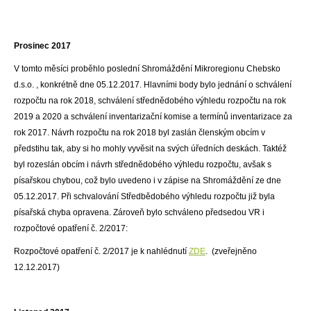
Prosinec
2017
V tomto měsíci proběhlo poslední Shromáždění Mikroregionu Chebsko
d.s.o. , konkrétně dne 05.12.2017. Hlavními body bylo jednání o schválení
rozpočtu na rok 2018, schválení střednědobého výhledu rozpočtu na rok
2019 a 2020 a schválení inventarizační komise a termínů inventarizace za
rok 2017. Návrh rozpočtu na rok 2018 byl zaslán členským obcím v
předstihu tak, aby si ho mohly vyvěsit na svých úředních deskách. Taktéž
byl rozeslán obcím i návrh střednědobého výhledu rozpočtu, avšak s
písařskou chybou, což bylo uvedeno i v zápise na Shromáždění ze dne
05.12.2017. Při schvalování Středbědobého výhledu rozpočtu již byla
písařská chyba opravena. Zároveň bylo schváleno předsedou VR i
rozpočtové opatření č. 2/2017:
Rozpočtové opatření č. 2/2017 je k nahlédnutí
ZDE
. (zveřejněno
12.12.2017)