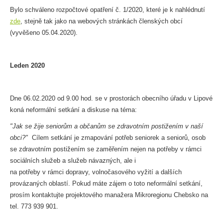
Bylo schváleno rozpočtové opatření č. 1/2020, které je k nahlédnutí
zde
, stejně tak jako na webových stránkách členských obcí
(vyvěšeno 05.04.2020).
Leden
2020
Dne 06.02.2020 od 9.00 hod. se v prostorách obecního úřadu v Lipové
koná neformální setkání a diskuse na téma:
"Jak se žije seniorům a občanům se zdravotním postižením v naší
obci?"
Cílem setkání je
zmapování potřeb seniorek a seniorů, osob
se zdravotním postižením se zaměřením nejen na potřeby v rámci
sociálních služeb a služeb návazných, ale i
na potřeby v rámci dopravy, volnočasového vyžití a dalších
provázaných oblastí.
Pokud máte zájem o toto neformální setkání,
prosím kontaktujte projektového manažera Mikroregionu Chebsko na
tel. 773 939 901.