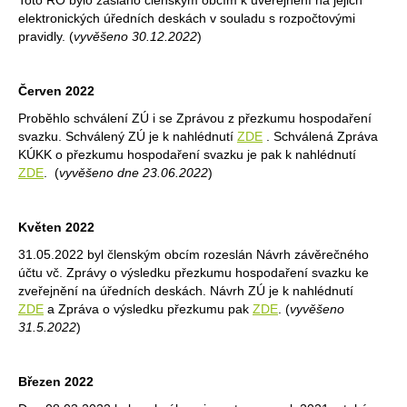
Toto RO bylo zasláno členským obcím k uveřejnění na jejich
elektronických úředních deskách v souladu s rozpočtovými
pravidly. (
vyvěšeno 30.12.2022
)
Červen 2022
Proběhlo schválení ZÚ i se Zprávou z přezkumu hospodaření
svazku. Schválený ZÚ je k nahlédnutí
ZDE
. Schválená Zpráva
KÚKK o přezkumu hospodaření svazku je pak k nahlédnutí
ZDE
. (
vyvěšeno dne 23.06.2022
)
Květen 2022
31.05.2022 byl členským obcím rozeslán Návrh závěrečného
účtu vč. Zprávy o výsledku přezkumu hospodaření svazku ke
zveřejnění na úředních deskách. Návrh ZÚ je k nahlédnutí
ZDE
a Zpráva o výsledku přezkumu pak
ZDE
. (
vyvěšeno
31.5.2022
)
Březen 2022