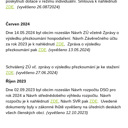
poskytnutí dotace v režimu individuální. Smlouva k nahlédnutí
ZDE
.
(vyvěšeno 26.0872024)
Červen 2024
Dne 14.05.2024 byl obcím rozeslán Návrh ZÚ včetně Zprávy o
výsledku přezkoumání hospodaření. Návrh Závěrečného účtu
za rok 2023 je k nahlédnutí
ZDE
, Zpráva o výsledku
přezkoumání pak
ZDE
.
(vyvěšeno 13.05.2024)
Schválený ZÚ vč. zprávy o výsledku přezkoumání je ke stažení
ZDE
.
(vyvěšeno 27.06.2024)
Říjen 2023
Dne 02.09.2023 byl obcím rozeslán Návrh rozpočtu DSO pro
rok 2024 a Návrh střednědobého výhledu rozpočtu. Návrh
rozpočtu je k nahlédnutí
ZDE
, Návrh SVR pak
ZDE
. Uvedené
dokumenty byly v zákonné lhůtě vyvěšeny na úředních deskách
všech členských obcí.
(vyvěšeno 12.10.2023)