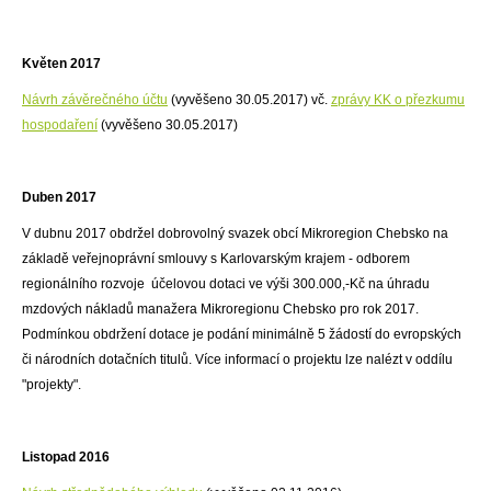
Květen 2017
Návrh závěrečného účtu
(vyvěšeno 30.05.2017) vč.
zprávy KK o přezkumu
hospodaření
(vyvěšeno 30.05.2017)
Duben 2017
V dubnu 2017 obdržel dobrovolný svazek obcí Mikroregion Chebsko na
základě veřejnoprávní smlouvy s Karlovarským krajem - odborem
regionálního rozvoje účelovou dotaci ve výši 300.000,-Kč na úhradu
mzdových nákladů manažera Mikroregionu Chebsko pro rok 2017.
Podmínkou obdržení dotace je podání minimálně 5 žádostí do evropských
či národních dotačních titulů. Více informací o projektu lze nalézt v oddílu
"projekty".
Listopad 2016