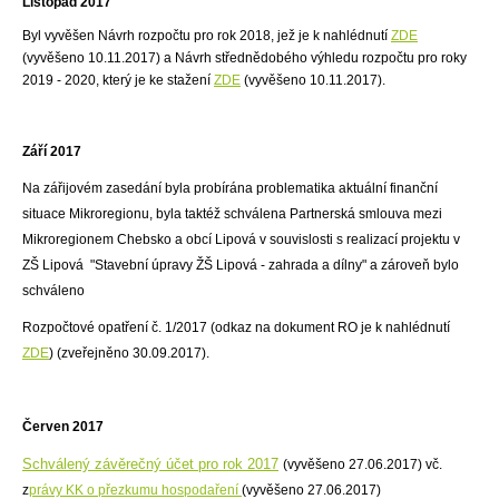
Listopad 2017
Byl vyvěšen Návrh rozpočtu pro rok 2018, jež je k nahlédnutí
ZDE
(vyvěšeno 10.11.2017) a Návrh střednědobého výhledu rozpočtu pro roky
2019 - 2020, který je ke stažení
ZDE
(vyvěšeno 10.11.2017).
Září 2017
Na zářijovém zasedání byla probírána problematika aktuální finanční
situace Mikroregionu, byla taktéž schválena Partnerská smlouva mezi
Mikroregionem Chebsko a obcí Lipová v souvislosti s realizací projektu v
ZŠ Lipová "Stavební úpravy ŽŠ Lipová - zahrada a dílny" a zároveň bylo
schváleno
Rozpočtové opatření č. 1/2017 (odkaz na dokument RO je k nahlédnutí
ZDE
) (zveřejněno 30.09.2017).
Červen 2017
Schválený závěrečný účet pro rok 2017
(vyvěšeno 27.06.2017) vč.
z
právy KK o přezkumu hospodaření
(vyvěšeno 27.06.2017)