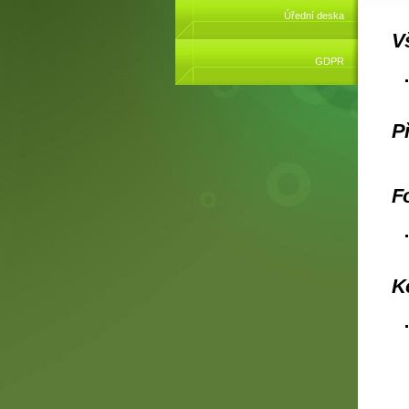
Úřední deska
V
GDPR
Př
Fo
K