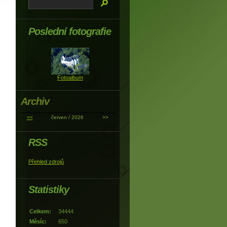
Poslední fotografie
Fotoalbum
Archiv
<<
červen / 2026
>>
RSS
Přehled zdrojů
Statistiky
Celkem:
34444
Měsíc:
650