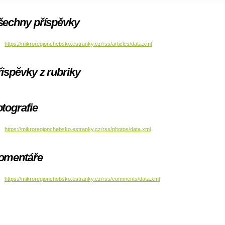
šechny příspěvky
https://mikroregionchebsko.estranky.cz/rss/articles/data.xml
íspěvky z rubriky
tografie
https://mikroregionchebsko.estranky.cz/rss/photos/data.xml
omentáře
https://mikroregionchebsko.estranky.cz/rss/comments/data.xml