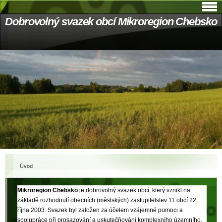
Dobrovolný svazek obcí Mikroregion Chebsko
Úvod
Mikroregion Chebsko
je dobrovolný svazek obcí, který vznikl na
základě rozhodnutí obecních (městských) zastupitelstev 11 obcí 22.
října 2003. Svazek byl založen za účelem vzájemné pomoci a
spolupráce při prosazování a uskutečňování komplexního územního,