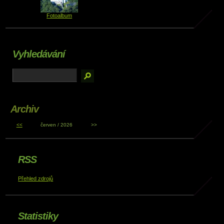
Fotoalbum
Vyhledávání
Archiv
<<
červen / 2026
>>
RSS
Přehled zdrojů
Statistiky