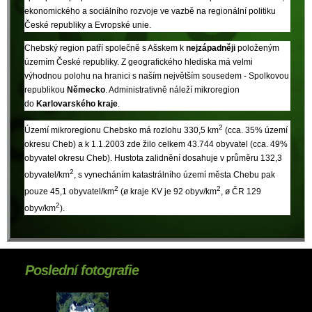
ekonomického a sociálního rozvoje ve vazbě na regionální politiku
České republiky a Evropské unie.
Chebský region patří společně s Ašskem k
nejzápadněji
položeným
územím České republiky. Z geografického hlediska má velmi
výhodnou polohu na hranici s naším největším sousedem - Spolkovou
republikou
Německo
. Administrativně náleží mikroregion
do
Karlovarského kraje
.
2
Území mikroregionu Chebsko má rozlohu 330,5 km
(cca. 35% území
okresu Cheb) a k 1.1.2003 zde žilo celkem 43.744 obyvatel (cca. 49%
obyvatel okresu Cheb). Hustota zalidnění dosahuje v průměru 132,3
2
obyvatel/km
, s vynecháním katastrálního území města Chebu pak
2
2
pouze 45,1 obyvatel/km
(ø kraje KV je 92 obyv/km
, ø ČR 129
2
obyv/km
).
Poslední fotografie